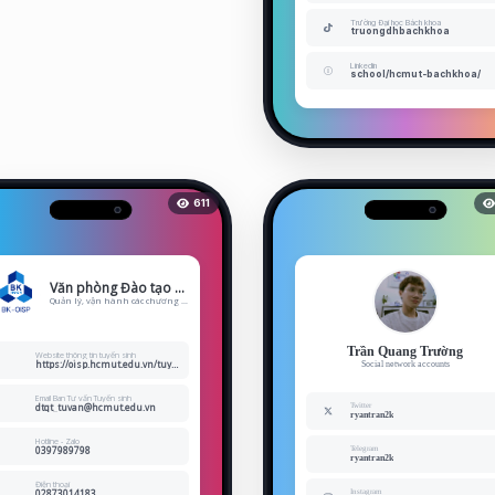
Trường Đại học Bách khoa
truongdhbachkhoa
Linkedin
school/hcmut-bachkhoa/
611
Văn phòng Đào tạo Quốc tế (OISP)
Quản lý, vận hành các chương trì...
Trần Quang Trường
Website thông tin tuyển sinh
https://oisp.hcmut.edu.vn/tuyen-sinh/thong-tin-tuyen-sinh
Social network accounts
Email Ban Tư vấn Tuyển sinh
dtqt_tuvan@hcmut.edu.vn
Twitter
ryantran2k
Hotline - Zalo
0397989798
Telegram
ryantran2k
Điện thoại
02873014183
Instagram