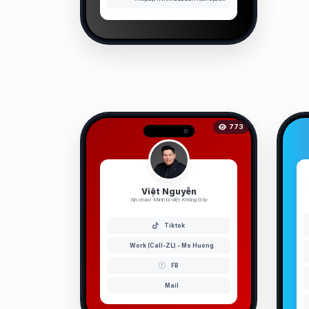
773
Việt Nguyễn
Xin chào! Mình là Việt Không Gầy
Tiktok
Work (Call-ZL) - Ms Huong
FB
Mail