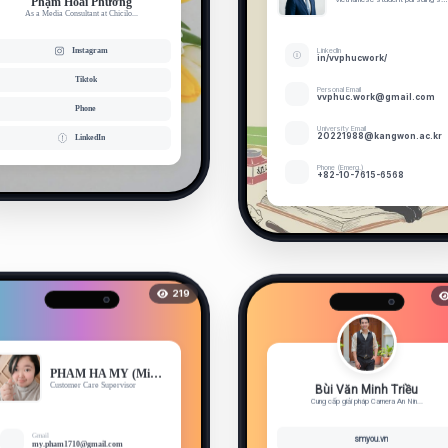
Phạm Hoài Phương
As a Media Consultant at Chicilo...
Instagram
Linkedln
in/vvphucwork/
Tiktok
Personal Email
vvphuc.work@gmail.com
Phone
University Email
20221988@kangwon.ac.kr
LinkedIn
Phone (Emerg.)
+82-10-7615-6568
219
PHAM HA MY (Mimi)
Customer Care Supervisor
Bùi Văn Minh Triều
Cung cấp giải pháp Camera An Nin...
Gmail
smyou.vn
my.pham1710@gmail.com