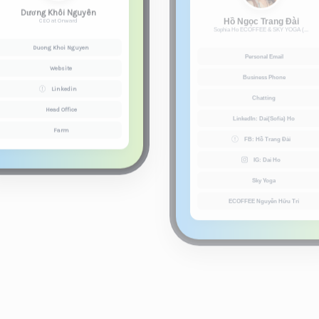
Duong Khoi Nguyen
Personal Email
Website
Business Phone
Linkedin
Chatting
Head Office
LinkedIn: Dai(Sofia) Ho
Farm
FB: Hồ Trang Đài
IG: Dai Ho
Sky Yoga
ECOFFEE Nguyễn Hữu Trí