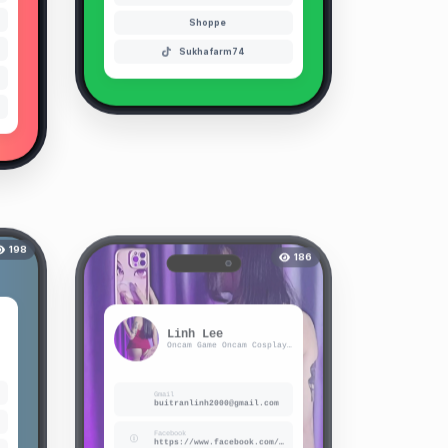
Shoppe
Sukhafarm74
198
186
Linh Lee
Oncam Game Oncam Cosplay Sexy
Gmail
buitranlinh2000@gmail.com
Facebook
https://www.facebook.com/share/1FRFy92R1W/?mibextid=LQQJ4d
PlayerDuo