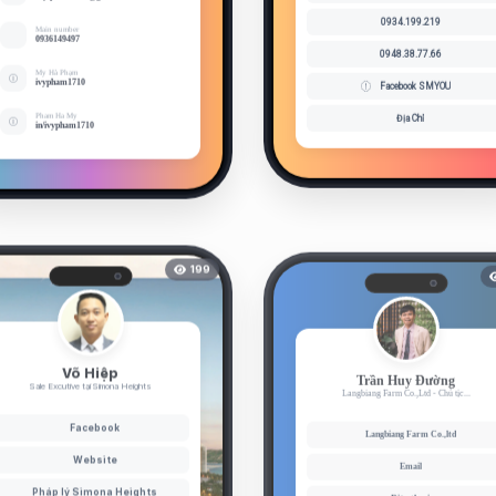
0934.199.219
Main number
0936149497
0948.38.77.66
My Hà Phạm
ivypham1710
Facebook SMYOU
Địa Chỉ
Pham Ha My
in/ivypham1710
199
Võ Hiệp
Trần Huy Đường
Sale Excutive tại Simona Heights
Langbiang Farm Co.,Ltd - Chủ tịc...
Facebook
Langbiang Farm Co.,ltd
Website
Email
Pháp lý Simona Heights
Điện thoại