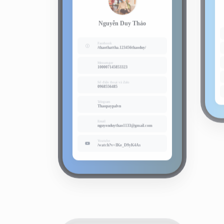
Nguyễn Duy Thảo
Facebook
/thaothattha.123456thaoduy/
Messenger
100007145853323
Số điện thoại và Zalo
0968556485
Telegram
Thaopaypalvn
Email
nguyenduythao1133@gmail.com
Youtube
/watch?v=IKe_D9yK4As
169
Trà Lộc Phúc