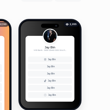
2,130
2,055
Jay Bin
MB Bank - 5535 123456 6969 Wech...
Jay Bin
Jay Bin
Jay Bin
Jay Bin
Jay Bin
Jay Bin