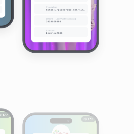
https://playerduo.net/linhlee00
LPBank (LienVietPostBank)
3929028888
LinhLee
Linhlee2000
177
172
Công ty TNHH TM DV Thiên Thời
Tổng đại lý độc quyền của GoBuy