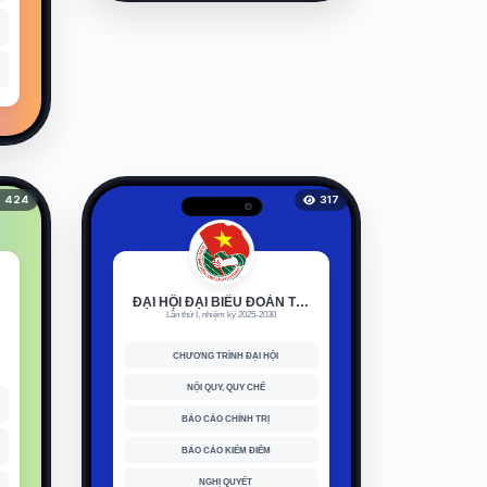
424
317
ĐẠI HỘI ĐẠI BIỂU ĐOÀN TNCS HỒ CHÍ MINH XÃ AL BÁ
Lần thứ I, nhiệm kỳ 2025-2030
CHƯƠNG TRÌNH ĐẠI HỘI
NỘI QUY, QUY CHẾ
BÁO CÁO CHÍNH TRỊ
BÁO CÁO KIỂM ĐIỂM
NGHỊ QUYẾT