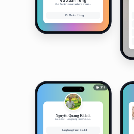
Vũ Xuân Tùng
Cục An ninh mạng và phòng chống ...
Vũ Xuân Tùng
219
Nguyễn Quang Khánh
Giám đốc - Langbiang Farm Co.,Lt...
Langbiang Farm Co.,ltd