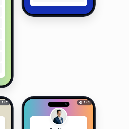
247
242