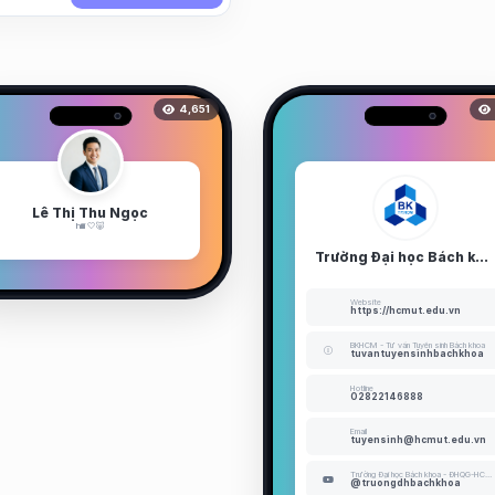
4,651
Lê Thị Thu Ngọc
hiiii 🤍🐷
Trường Đại học Bách khoa - ĐHQG-HCM
Website
https://hcmut.edu.vn
BKHCM - Tư vấn Tuyển sinh Bách khoa
tuvantuyensinhbachkhoa
Hotline
02822146888
Email
tuyensinh@hcmut.edu.vn
Trường Đại học Bách khoa - ĐHQG-HCM (HCMUT)
@truongdhbachkhoa