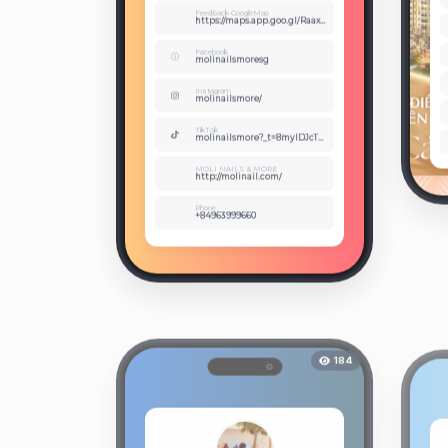
Feedback GoogleMap
https://maps.app.goo.gl/RaaxBVCPeaxqzY2w8
Facebook
molinailsmoresg
Instagram
molinailsmore/
TikTok
molinailsmore?_t=8myIDJcT5qD&_r=1
MOLI NAILS & MORE
http://molinail.com/
Phone
+84963999660
184