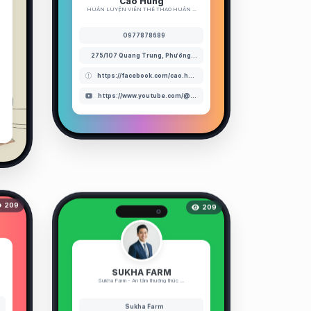
Cao Hùng
HUẤN LUYỆN VIÊN THỂ THAO HUẤN ...
0977878689
275/107 Quang Trung, Phường 10, Quận Gò Vấp, TP. Hồ Chí Minh
https://facebook.com/cao.hung.96
https://www.youtube.com/@caohung8376
209
209
SUKHA FARM
Sukha Farm - An tâm thưởng thức ...
Sukha Farm