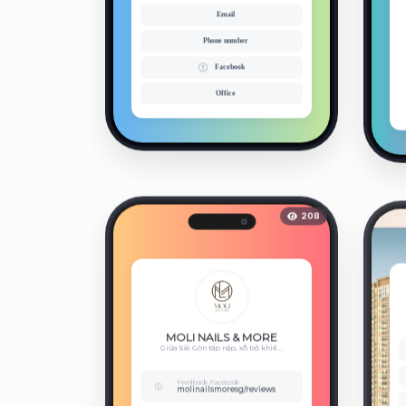
Email
Phone number
Facebook
Office
208
MOLI NAILS & MORE
Giữa Sài Gòn tấp nập, xô bồ khiế...
Feedback Facebook
molinailsmoresg/reviews