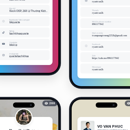
ryantran2k
Địa chỉ
Kiosk OISP, 268 Lý Thường Kiệt, Phường 14, Quận 10, TP.HCM
Threads
ryantran2k
Facebook/ Messenger
bkquocte
Mobile phone number
0961177042
TikTok
bachkhoaquocte
Mail cá nhân
tranquangtruong2252k@gmail.com
Youtube
bkoisp
Facebook
ryantran2k
Instagram
quoctebachkhoa
Zalo
https://zalo.me/0961177042
Messenger
ryantran2k
288
VO VAN PHUC
Vietnamese student pursuing stud...