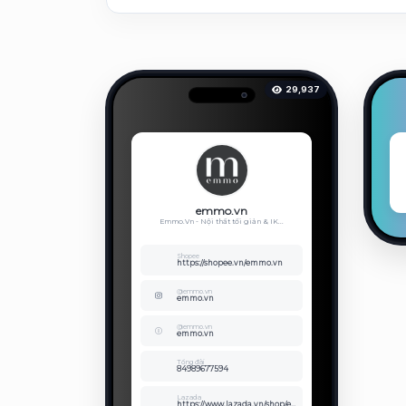
29,937
emmo.vn
Emmo.Vn - Nội thất tối giản & IK...
Shopee
https://shopee.vn/emmo.vn
@emmo.vn
emmo.vn
@emmo.vn
emmo.vn
Tổng đài
84989677594
Lazada
https://www.lazada.vn/shop/emmo-vn-minimalist-furniture-decoration