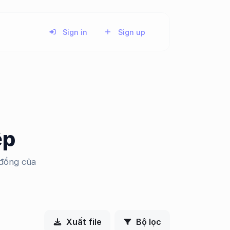
Sign in
Sign up
ệp
 đồng của
Xuất file
Bộ lọc