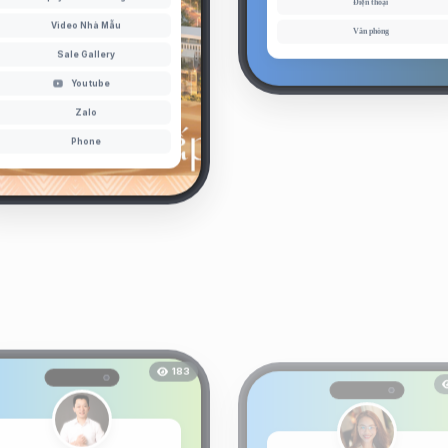
Video Nhà Mẫu
Văn phòng
Sale Gallery
Youtube
Zalo
Phone
183
Dương Khôi Nguyên
Hồ Ngọc Trang Đài
CEO at Onward
Sophia Ho ECOFFEE & SKY YOGA (...