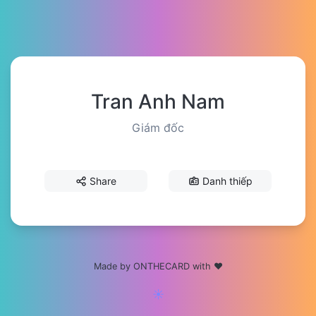
Tran Anh Nam
Giám đốc
Share
Danh thiếp
Made by ONTHECARD with ❤️
☀️