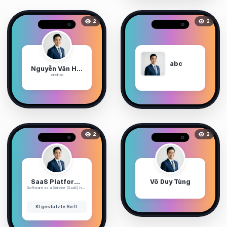
2
2
abc
Nguyễn Văn Huy
xinchao
2
2
SaaS Platform Development: Trends, Challenges, and Best Practices
Võ Duy Tùng
Software as a Service (SaaS) has...
KI gestützte Softwareentwicklung