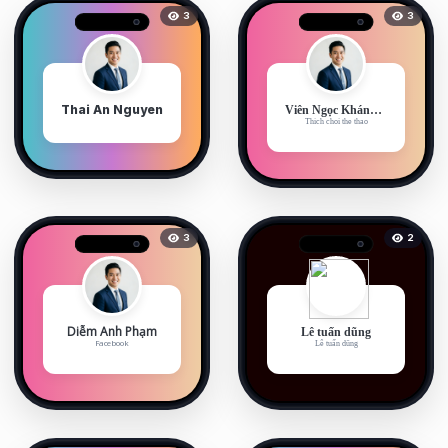
3
3
Thai An Nguyen
Viên Ngọc Khánh Linh
Thich choi the thao
3
2
Diễm Anh Phạm
Lê tuấn dũng
Facebook
Lê tuấn dũng