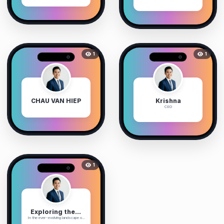
1
1
CHAU VAN HIEP
Krishna
CEO
1
Exploring the Dynamics of a Custom Software Development Agency: An Observational Study
In the ever-evolving landscape o...