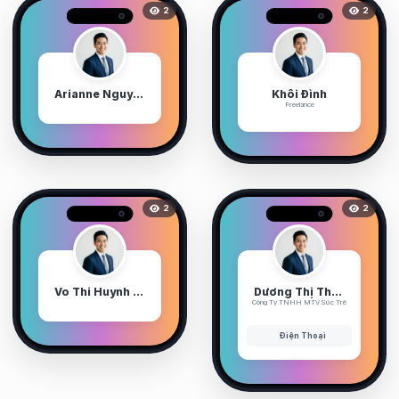
2
2
Arianne Nguyen
Khôi Đình
Freelance
2
2
Vo Thi Huynh Nhu
Dương Thị Thanh Trúc
Công Ty TNHH MTV Sức Trẻ
Điện Thoại