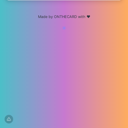
Made by ONTHECARD with ❤️
☀️